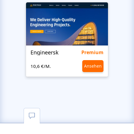
Engineersk
Move
Premium
10,6 €/M.
Ansehen
10,6 €