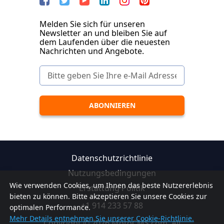
Melden Sie sich für unseren
Newsletter an und bleiben Sie auf
dem Laufenden über die neuesten
Nachrichten und Angebote.
Datenschutzrichtlinie
Nutzungsbedingungen
Wie verwenden Cookies, um Ihnen das beste Nutzererlebnis
Erstattung Politik
bieten zu können. Bitte akzeptieren Sie unsere Cookies zur
+1 914 233 57 88
optimalen Performance.
Mehr Details entnehmen Sie unserer Cookie-Richtlinie.
Copyright © 2026 MotoCMS.com. All