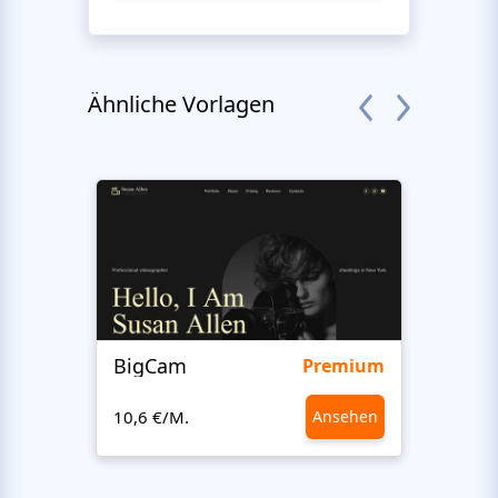
Ähnliche Vorlagen
BigCam
Bon 
Premium
10,6 €/M.
Ansehen
10,6 €