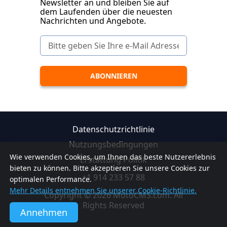
Newsletter an und bleiben Sie auf
dem Laufenden über die neuesten
Nachrichten und Angebote.
Datenschutzrichtlinie
Nutzungsbedingungen
Wie verwenden Cookies, um Ihnen das beste Nutzererlebnis
Erstattung Politik
bieten zu können. Bitte akzeptieren Sie unsere Cookies zur
+1 914 233 57 88
optimalen Performance.
Mehr Details entnehmen Sie unserer Cookie-Richtlinie.
Copyright © 2026 MotoCMS.com. All
Rights Reserved
Annehmen