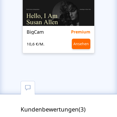
BigCam
Bon 
Premium
10,6 €/M.
Ansehen
10,6 €
Kundenbewertungen(3)