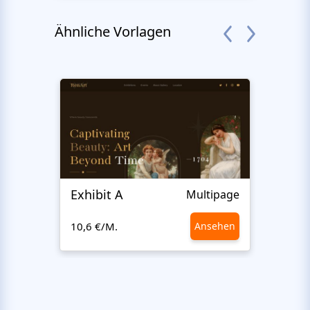
Ähnliche Vorlagen
Exhibit A
Hiro
Multipage
10,6 €/M.
Ansehen
10,6 €