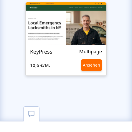
KeyPress
Multipage
10,6 €/M.
Ansehen
10,6 €