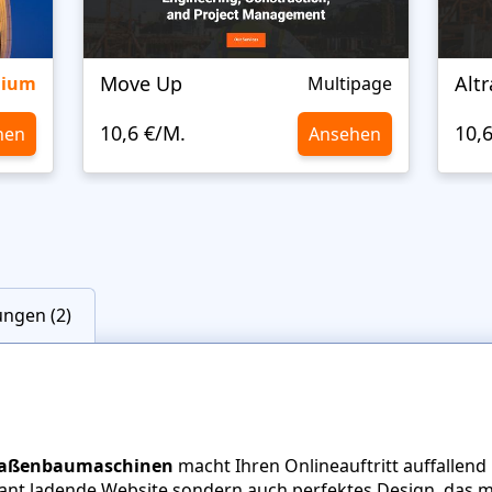
Move Up
Alt
mium
Multipage
10,6 €/M.
10,
hen
Ansehen
ngen (2)
traßenbaumaschinen
macht Ihren Onlineauftritt auffallend
asant ladende Website sondern auch perfektes Design, das 