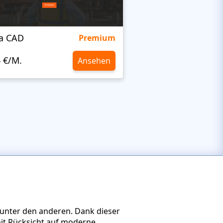
ra CAD
Irozo
Premium
6 €/M.
10,6 €/M.
Ansehen
 unter den anderen. Dank dieser
mit Rücksicht auf moderne