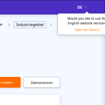
DE
Would you like to use t
English website version
te
Industriegebiet
Take me there
is testen
Demoversion