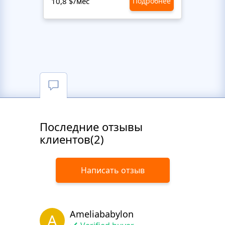
10,8 $/мес
Подробнее
10,8 $
Последние отзывы
клиентов(2)
Написать отзыв
Ameliababylon
A