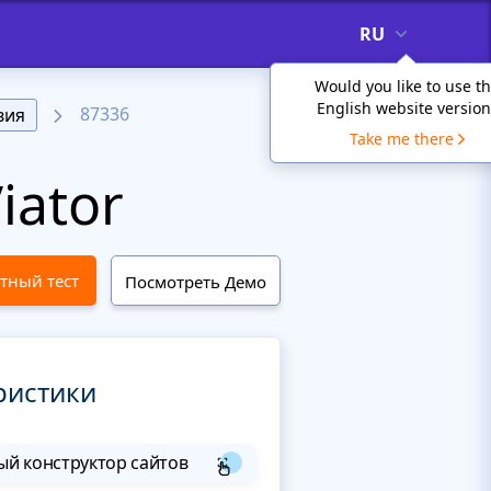
RU
Would you like to use t
English website version
87336
вия
Take me there
iator
тный тест
Посмотреть Демо
ристики
й конструктор сайтов