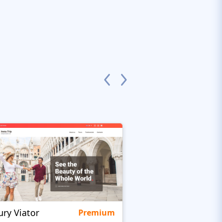
ury Viator
Tripster
Premium