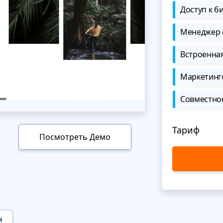
Доступ к б
Менеджер 
Встроенна
Маркетинг
Совместно
Тариф
Посмотреть Демо
м