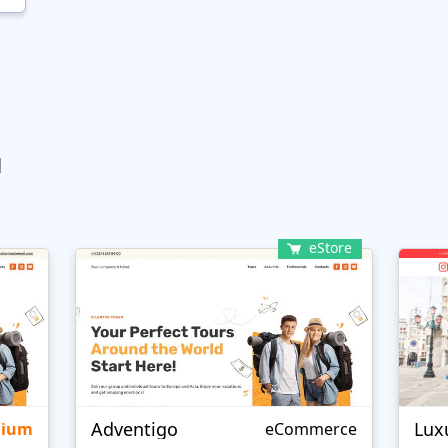
ы
eStore
Adventigo
Lux
mium
eCommerce