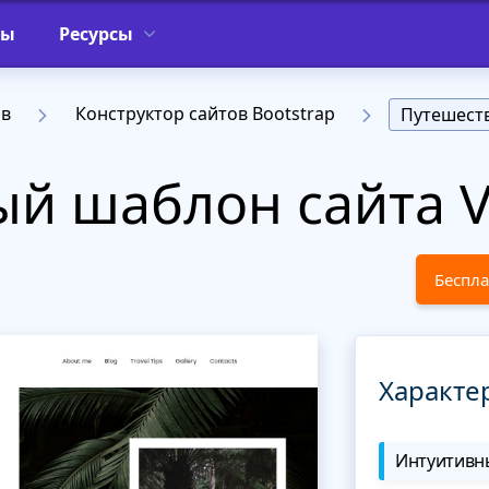
фы
Ресурсы
ов
Конструктор сайтов Bootstrap
Путешест
й шаблон сайта V
Беспла
Характе
Интуитивны