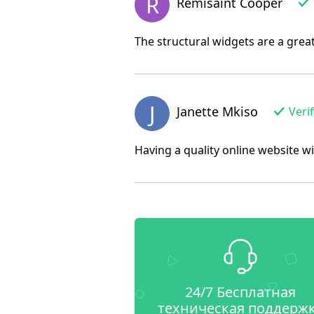
R
Remisaint Cooper
The structural widgets are a gre
J
Janette Mkiso
Verif
Having a quality online website wi
24/7 Бесплатная
техническая поддерж