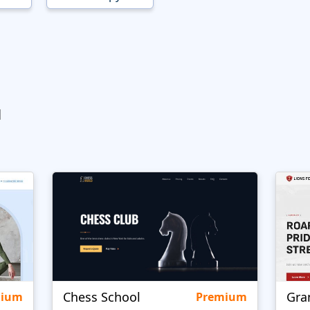
ы
Chess School
Gra
mium
Premium