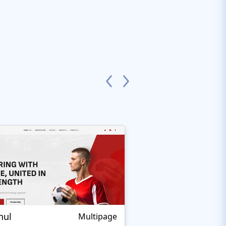
nul
Nextprest Extrem
Multipage