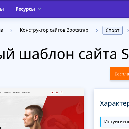
фы
Ресурсы
ов
Конструктор сайтов Bootstrap
Спорт
й шаблон сайта S
Беспла
Характе
Интуитивны