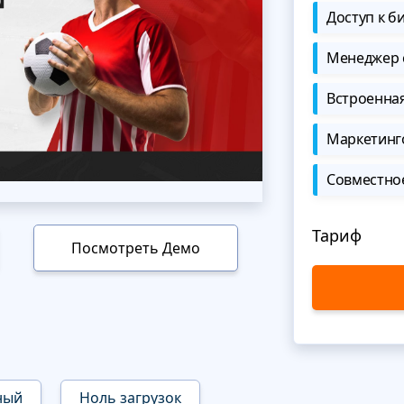
Доступ к б
Менеджер 
Встроенна
Маркетинг
Совместно
Тариф
Посмотреть Демо
ный
Ноль загрузок