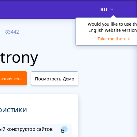
RU
Would you like to use t
English website version
83442
Take me there
trony
тный тест
Посмотреть Демо
ристики
й конструктор сайтов