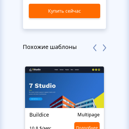
Купить сейчас
Похожие шаблоны
Buildice
Hen
Multipage
10,8 $/мес
Подробнее
10,8 $