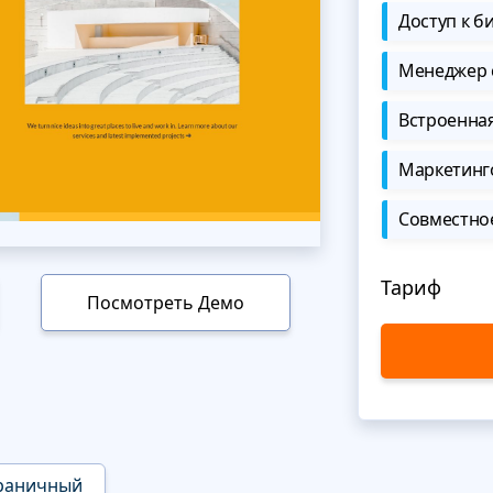
Доступ к б
Менеджер 
Встроенна
Маркетинг
Совместно
Тариф
Посмотреть Демо
раничный