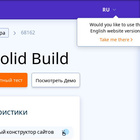
RU
Would you like to use t
English website version
68162
ра
Take me there
lid Build
тный тест
Посмотреть Демо
ристики
й конструктор сайтов