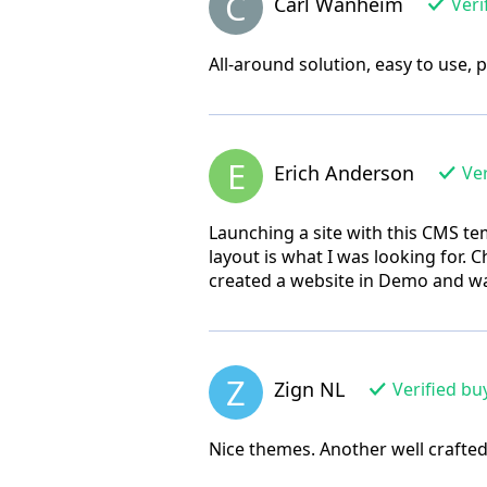
C
Carl Wanheim
Veri
All-around solution, easy to use, 
E
Erich Anderson
Ver
Launching a site with this CMS tem
layout is what I was looking for. C
created a website in Demo and was
Z
Zign NL
Verified bu
Nice themes. Another well crafte