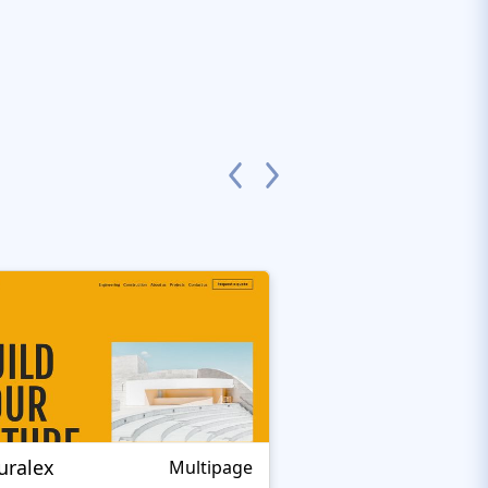
uralex
Adam Smith Desi
Multipage