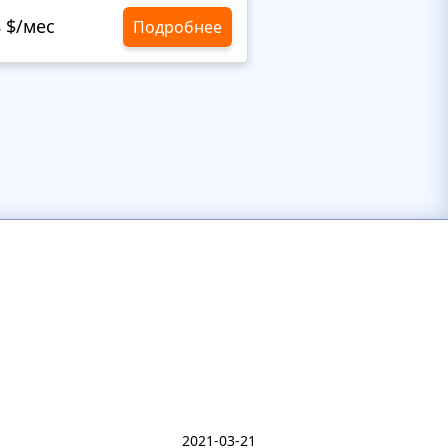
8 $/мес
Подробнее
10,8 $/мес
Бес
2021-03-21