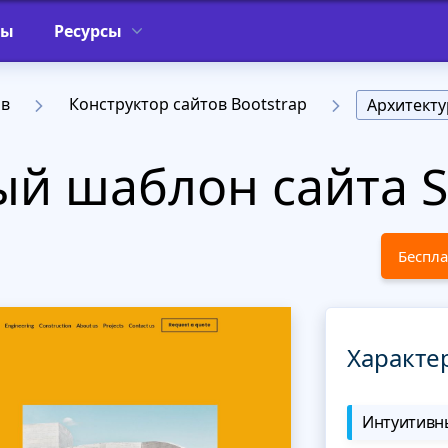
фы
Ресурсы
ов
Конструктор сайтов Bootstrap
Архитекту
й шаблон сайта So
Беспла
Характе
Интуитивны