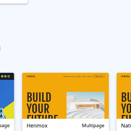
ы
Henmox
Nat
page
Multipage