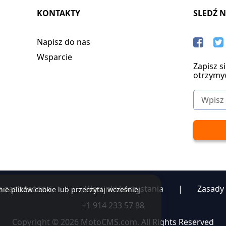
KONTAKTY
SLEDŹ 
Napisz do nas
Wsparcie
Zapisz s
otrzymy
a zastrzeżone
|
Warunki korzystania
|
Zasady
ie plików cookie lub przeczytaj wcześniej
+1 914 233 57 88
Copyright © 2026 MotoCMS.com. All Rights Reserved