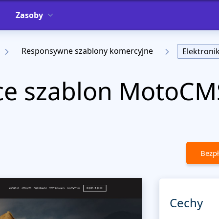
Zasoby
Responsywne szablony komercyjne
Elektroni
e szablon MotoCM
Bezpł
Cechy