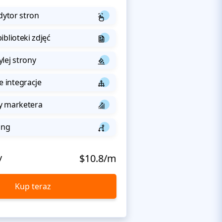
dytor stron
iblioteki zdjęć
lej strony
integracje
y marketera
ing
y
$10.8/m
Kup teraz