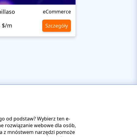
illaso
Quardcraft
eCommerce
8 $/m
10,8 $/m
Szczegóły
 go od podstaw? Wybierz ten e-
ne rozwiązanie webowe dla osób,
ina z mnóstwem narzędzi pomoże