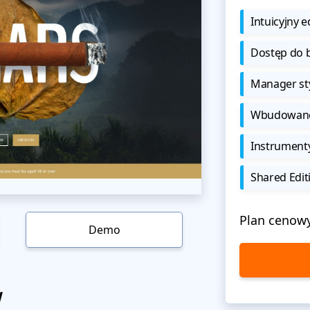
Intuicyjny e
Dostęp do b
Manager sty
Wbudowane 
Instrument
Shared Edit
Plan cenow
Demo
w