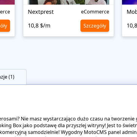
Nextprest
Mob
erce
eCommerce
10,8 $/m
10,
óły
Szczegóły
zje (1)
pierosami? Nie masz wystarczająco dużo czasu na tworzenie
g Box jako podstawę dla przyszlej witryny! Jest to świet
nę komercyjną samodzielnie! Wygodny MotoCMS panel adm