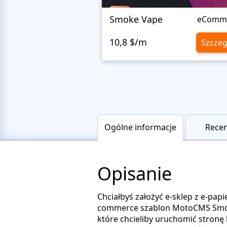
Smoke Vape
eComm
10,8 $/m
Szczeg
Ogólne informacje
Recen
Opisanie
Chciałbyś założyć e-sklep z e-pa
commerce szablon MotoCMS Smokin
które chcieliby uruchomić stro