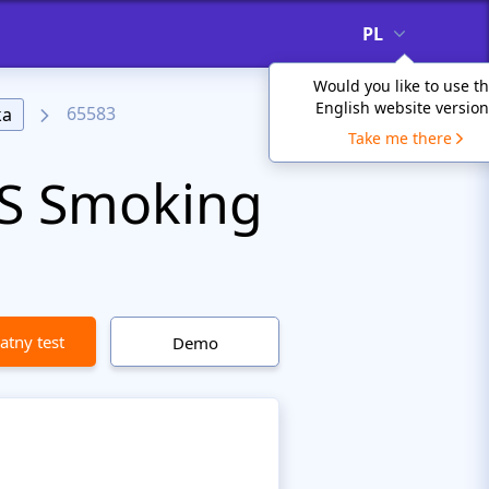
PL
Would you like to use t
English website version
65583
ka
Take me there
S Smoking
atny test
Demo