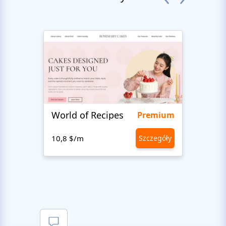
World of Recipes
King
Premium
10,8 $/m
Szczegóły
10,8 