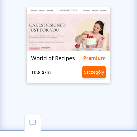
World of Recipes
Food
Premium
10,8 $/m
Szczegóły
10,8 