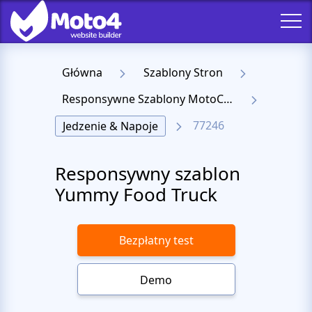
Główna
Szablony Stron
Responsywne Szablony MotoCMS 3
77246
Jedzenie & Napoje
Responsywny szablon
Yummy Food Truck
Bezpłatny test
Demo