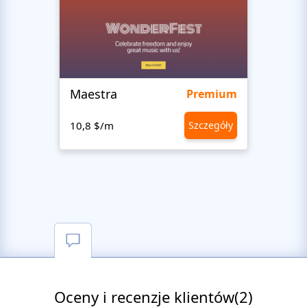
Maestra
Stud
Premium
10,8 $/m
Szczegóły
10,8 
Oceny i recenzje klientów(2)