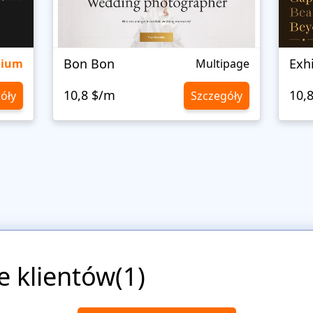
Bon Bon
Exh
mium
Multipage
10,8 $/m
10,
óły
Szczegóły
e klientów(1)