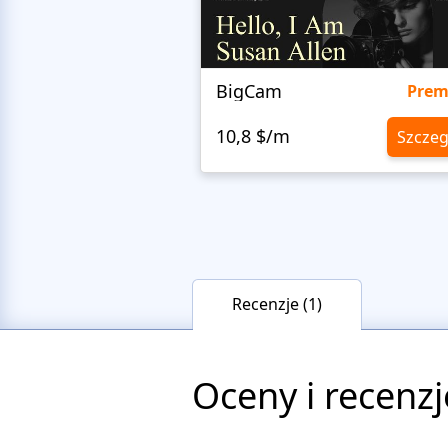
BigCam
Pre
10,8 $/m
Szczeg
Recenzje (1)
Oceny i recenzj