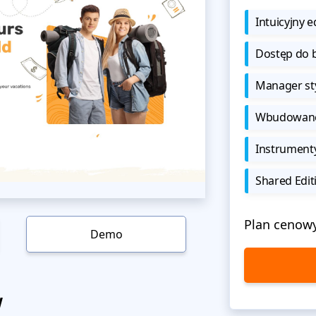
Intuicyjny e
Dostęp do b
Manager sty
Wbudowane 
Instrument
Shared Edit
Plan cenow
Demo
w