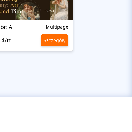
ibit A
Elza
Multipage
8 $/m
10,8 $/m
Szczegóły