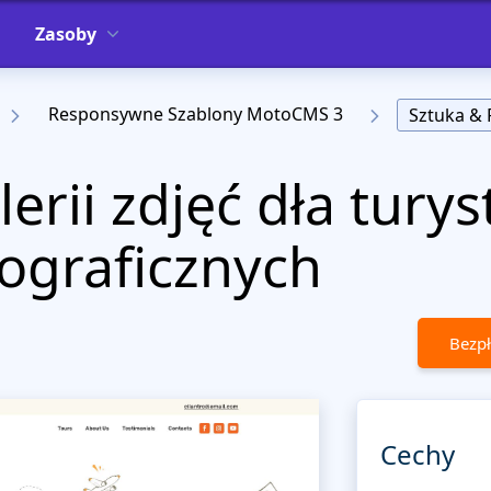
Zasoby
Responsywne Szablony MotoCMS 3
Sztuka & 
erii zdjęć dła tury
ograficznych
Bezpł
Cechy