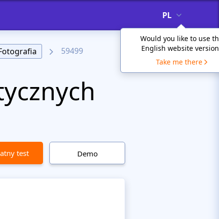
PL
Would you like to use t
English website version
59499
Fotografia
Take me there
stycznych
atny test
Demo