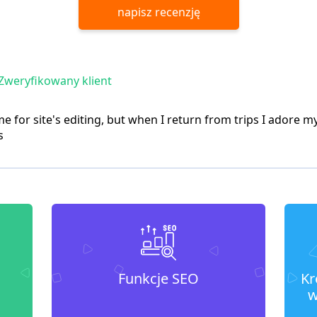
napisz recenzję
Zweryfikowany klient
ime for site's editing, but when I return from trips I ador
s
Funkcje SEO
Kr
w