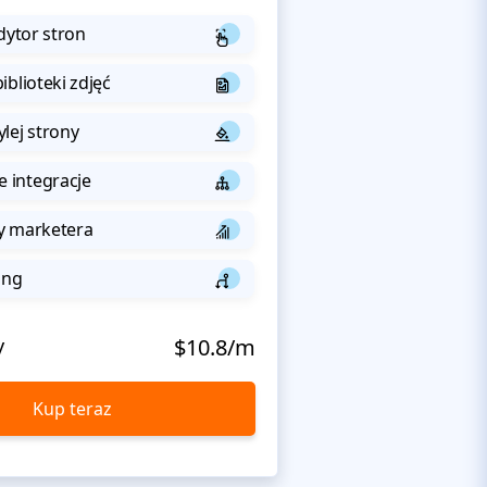
dytor stron
iblioteki zdjęć
lej strony
integracje
y marketera
ing
y
$10.8/m
Kup teraz