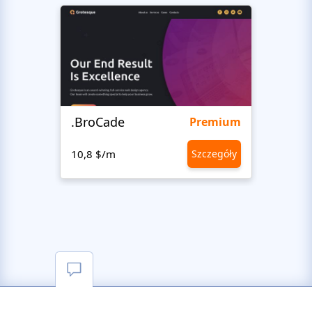
.BroCade
Fres
Premium
10,8 $/m
Szczegóły
10,8 