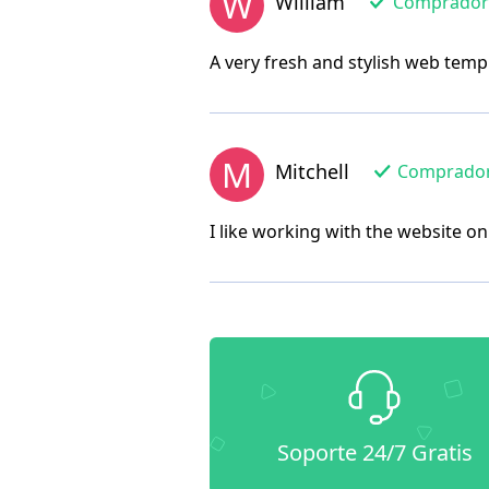
W
William
Comprador d
A very fresh and stylish web temp
M
Mitchell
Comprador d
I like working with the website on
Soporte 24/7 Gratis