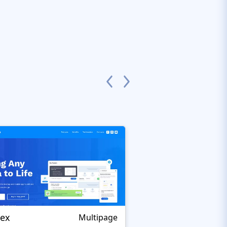
jex
Softwer
Multipage