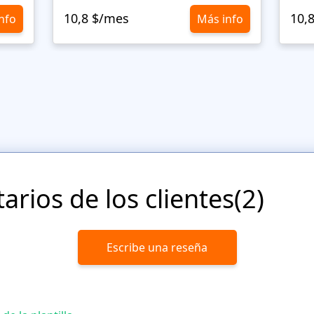
10,8 $/mes
10,
nfo
Más info
rios de los clientes(2)
Escribe una reseña