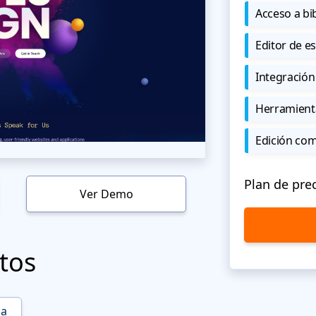
Acceso a bi
Editor de est
Integración
Herramient
Edición co
Plan de pre
Ver Demo
tos
na