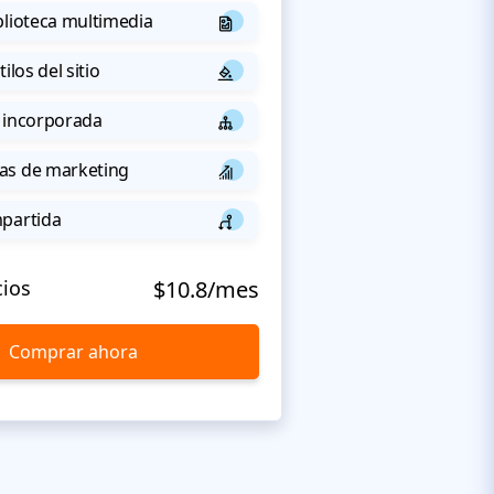
blioteca multimedia
ilos del sitio
 incorporada
as de marketing
mpartida
cios
$10.8/mes
Comprar ahora