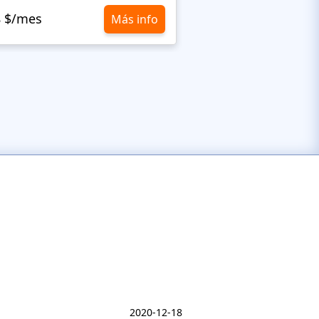
8 $/mes
10,8 $/mes
Más info
2020-12-18