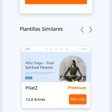
Plantillas Similares
PilatZ
Ches
Premium
10,8 $/mes
Más info
10,8 