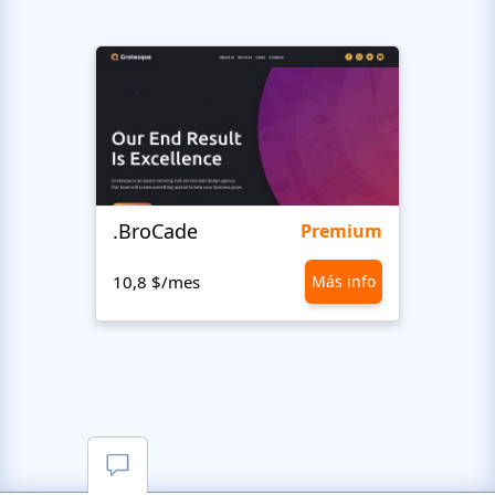
.BroCade
Fres
Premium
10,8 $/mes
Más info
10,8 