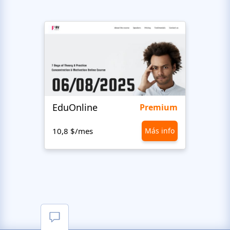
EduOnline
Maxi
Premium
10,8 $/mes
Más info
10,8 