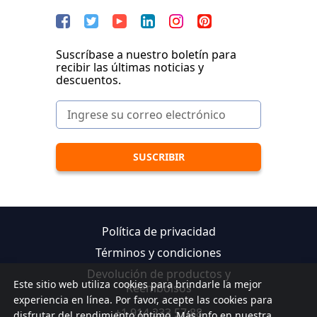
Suscríbase a nuestro boletín para
recibir las últimas noticias y
descuentos.
Política de privacidad
Términos y condiciones
Devolución de productos y
Este sitio web utiliza cookies para brindarle la mejor
Reembolsos
experiencia en línea. Por favor, acepte las cookies para
+1 914 233 57 88
disfrutar del rendimiento óptimo. Más info en nuestra