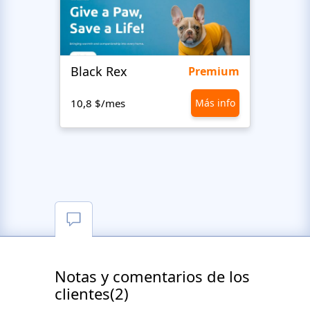
Black Rex
Premium
10,8 $/mes
Más info
10,8 
Notas y comentarios de los
clientes(2)