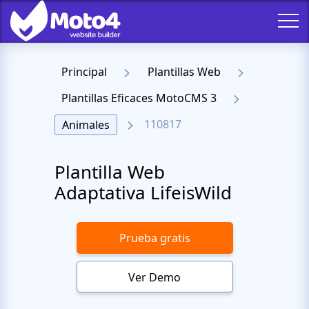
Principal
Plantillas Web
Plantillas Eficaces MotoCMS 3
110817
Animales
Plantilla Web
Adaptativa LifeisWild
Prueba gratis
Ver Demo