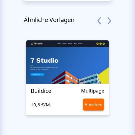
Ähnliche Vorlagen
Buildice
Hen
Multipage
10,6 €/M.
Ansehen
10,6 €