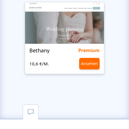
Bethany
Bon 
Premium
10,6 €/M.
Ansehen
10,6 €