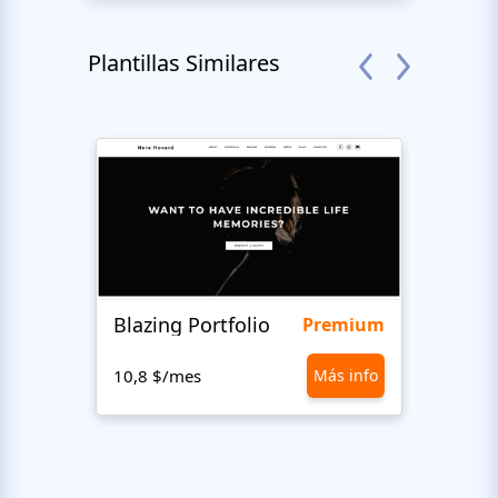
Plantillas Similares
Blazing Portfolio
Staff
Premium
10,8 $/mes
Más info
10,8 