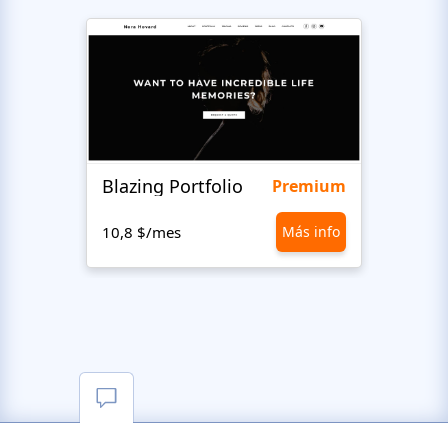
Blazing Portfolio
Staff
Premium
10,8 $/mes
Más info
10,8 