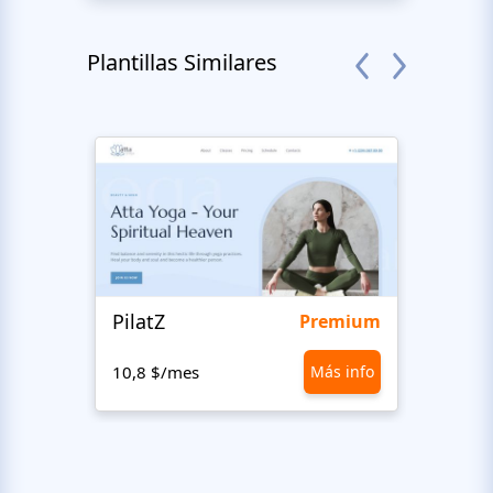
Plantillas Similares
PilatZ
Ches
Premium
10,8 $/mes
Más info
10,8 