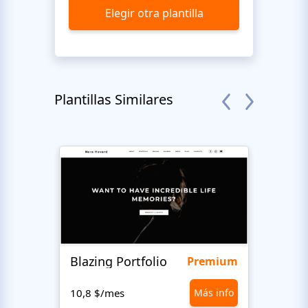
Elegir otra plantilla
Plantillas Similares
Blazing Portfolio
Staff
Premium
10,8 $/mes
Más info
10,8 