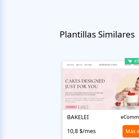
Plantillas Similares
eS
BAKELEI
eComm
10,8 $/mes
Más i