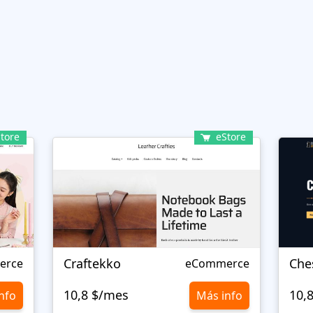
tore
eStore
Craftekko
Che
erce
eCommerce
10,8 $/mes
10,
nfo
Más info