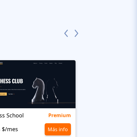
ss School
Namaste
Premium
8 $/mes
10,8 $/mes
Más info