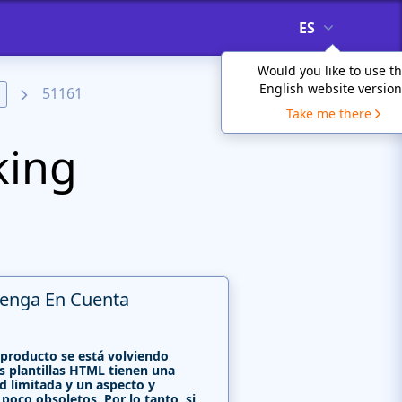
ES
Would you like to use t
English website version
51161
Take me there
king
enga En Cuenta
 producto se está volviendo
s plantillas HTML tienen una
d limitada y un aspecto y
poco obsoletos. Por lo tanto, si