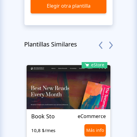
Elegir otra plantilla
Plantillas Similares
eStore
Book Sto
Trick
eCommerce
10,8 $/mes
Más info
10,8 