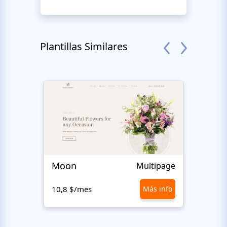
Plantillas Similares
Moon
Flow
Multipage
10,8 $/mes
Más info
10,8 