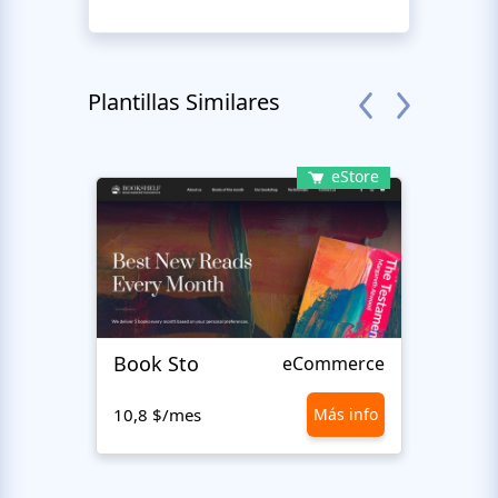
Plantillas Similares
eStore
Book Sto
Trick
eCommerce
10,8 $/mes
Más info
10,8 