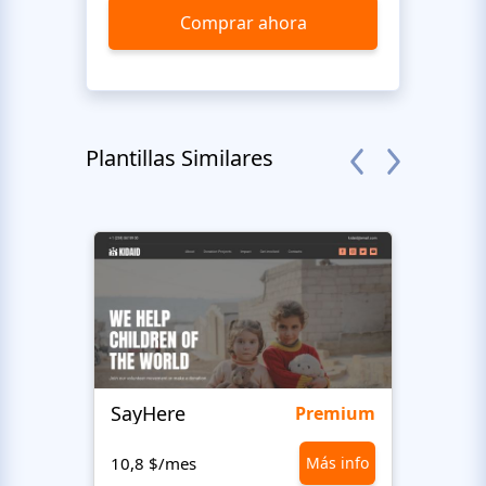
Comprar ahora
Plantillas Similares
SayHere
BusU
Premium
10,8 $/mes
Más info
10,8 