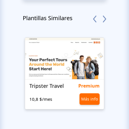
Plantillas Similares
Tripster Travel
Adve
Premium
10,8 $/mes
Más info
10,8 