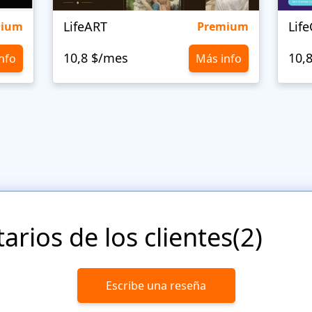
LifeART
Lif
mium
Premium
10,8 $/mes
10,
nfo
Más info
rios de los clientes(2)
Escribe una reseña