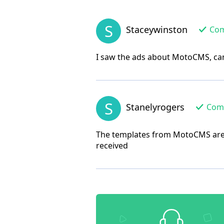
S
Staceywinston
Comp
I saw the ads about MotoCMS, cam
S
Stanelyrogers
Comp
The templates from MotoCMS are im
received