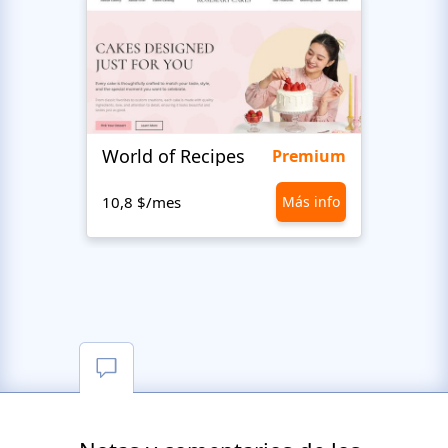
World of Recipes
Food
Premium
10,8 $/mes
Más info
10,8 