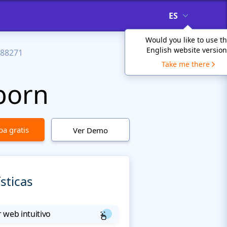
ES
Would you like to use t
English website version
88271
Take me there
born
a gratis
Ver Demo
sticas
 web intuitivo