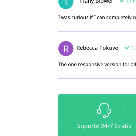
T
Tiffany Blower
Comp
I was curious if I can completely
R
Rebecca Pokuve
Co
The one responsive version for al
Soporte 24/7 Gratis