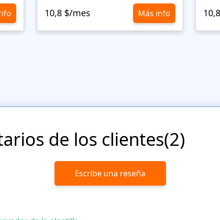
10,8 $/mes
10,
nfo
Más info
rios de los clientes(2)
Escribe una reseña