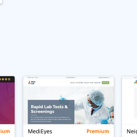
MediEyes
mium
Premium