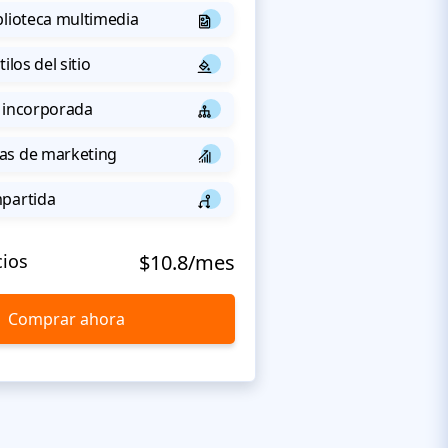
blioteca multimedia
ilos del sitio
 incorporada
as de marketing
mpartida
cios
$10.8/mes
Comprar ahora