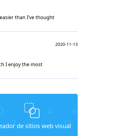
easier than I’ve thought
2020-11-13
ch I enjoy the most
eador de sitios web visual