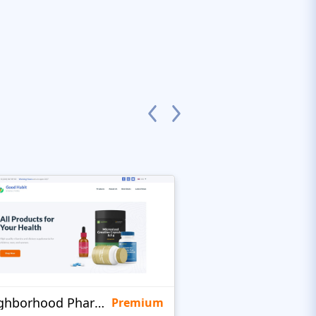
Neighborhood Pharmacy
KidsHealth
Premium