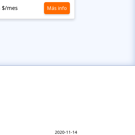
8 $/mes
10,8 $/mes
Más info
2020-11-14