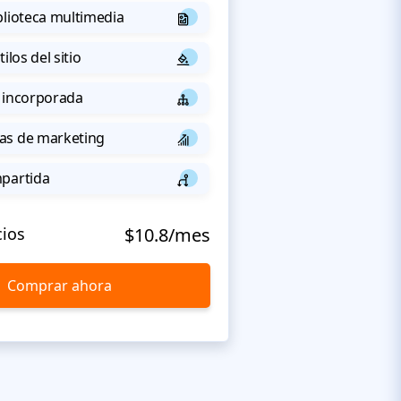
blioteca multimedia
ilos del sitio
 incorporada
as de marketing
mpartida
cios
$10.8/mes
Comprar ahora