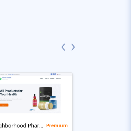
Neighborhood Pharmacy
KidsHealth
Premium