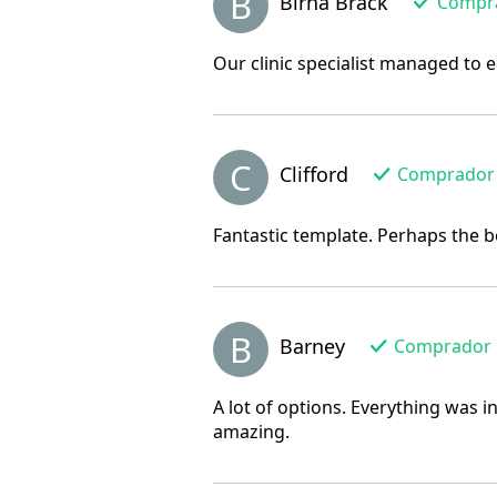
B
Birna Brack
Comprad
Our clinic specialist managed to e
C
Clifford
Comprador d
Fantastic template. Perhaps the be
B
Barney
Comprador de
A lot of options. Everything was 
amazing.