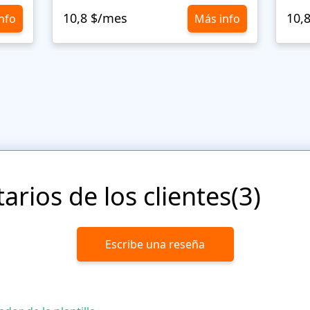
10,8 $/mes
10,
nfo
Más info
rios de los clientes(3)
Escribe una reseña