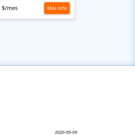
8 $/mes
10,8 $/mes
Más info
2020-09-09