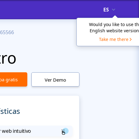
ES
Would you like to use t
English website version
65566
Take me there
tro
a gratis
Ver Demo
sticas
 web intuitivo