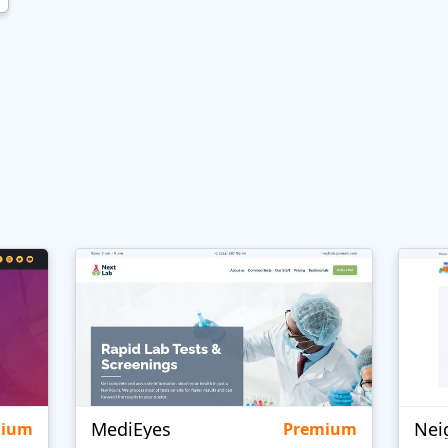
MediEyes
mium
Premium