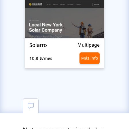
Solarro
Ecot
Multipage
10,8 $/mes
Más info
10,8 