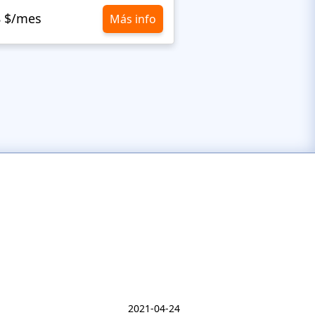
8 $/mes
10,8 $/mes
Más info
2021-04-24