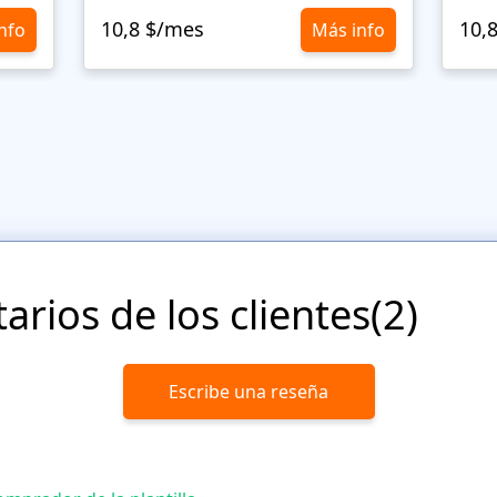
10,8 $/mes
10,
nfo
Más info
rios de los clientes(2)
Escribe una reseña