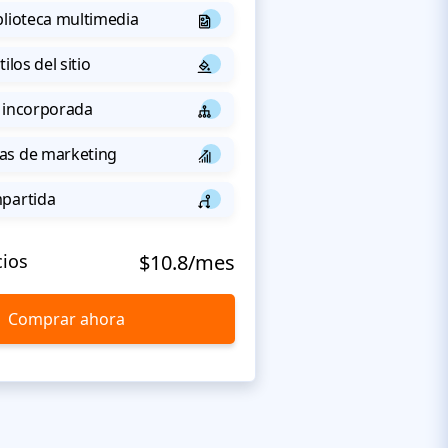
blioteca multimedia
ilos del sitio
 incorporada
as de marketing
mpartida
cios
$10.8/mes
Comprar ahora