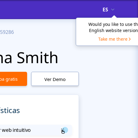
ES
Would you like to use t
English website version
59286
Take me there
na Smith
a gratis
Ver Demo
sticas
 web intuitivo