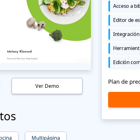
Acceso a bi
Editor de est
Integración
Herramient
Edición co
Plan de pre
Ver Demo
tos
ocina
Multipágina