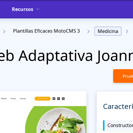
Recursos
Plantillas Eficaces MotoCMS 3
Medicina
Web Adaptativa Joan
Prueb
Caracterí
Constructor