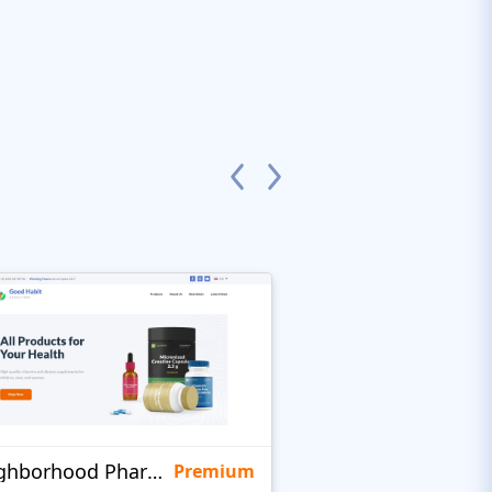
Neighborhood Pharmacy
KidsHealth
Premium