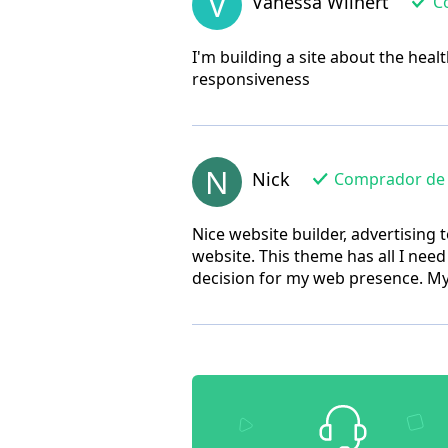
V
Vanessa Wilhert
Co
I'm building a site about the heal
responsiveness
N
Nick
Comprador de la
Nice website builder, advertising 
website. This theme has all I need
decision for my web presence. My 