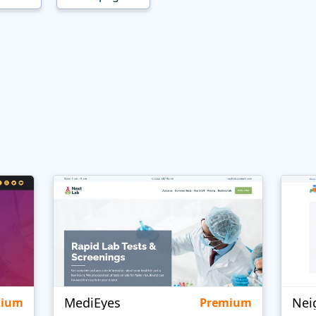
MediEyes
mium
Premium