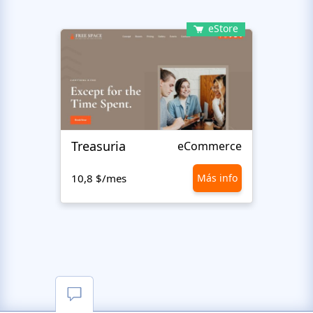
eStore
Treasuria
Meen
eCommerce
10,8 $/mes
Más info
10,8 