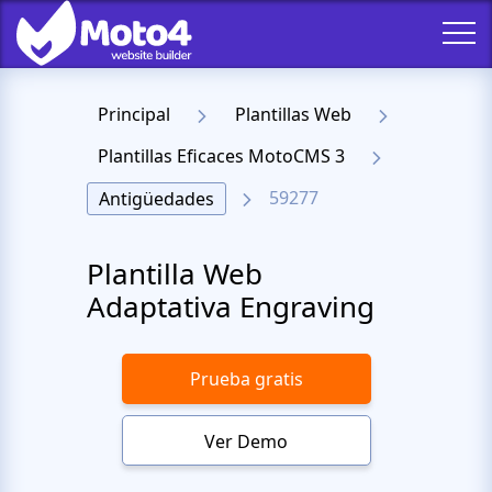
Principal
Plantillas Web
Plantillas Eficaces MotoCMS 3
59277
Antigüedades
Plantilla Web
Adaptativa Engraving
Prueba gratis
Ver Demo