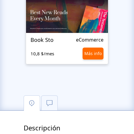
Book Sto
Trick
eCommerce
10,8 $/mes
Más info
10,8 
Descripción