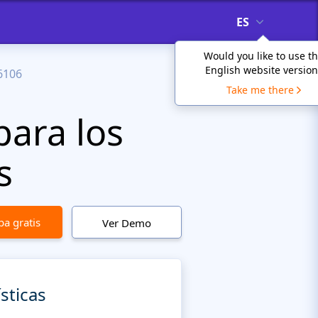
ES
Would you like to use t
English website version
6106
Take me there
para los
s
a gratis
Ver Demo
sticas