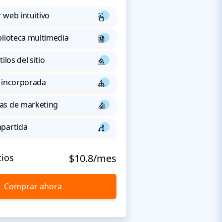
 web intuitivo
blioteca multimedia
ilos del sitio
 incorporada
as de marketing
mpartida
cios
$10.8/mes
Comprar ahora