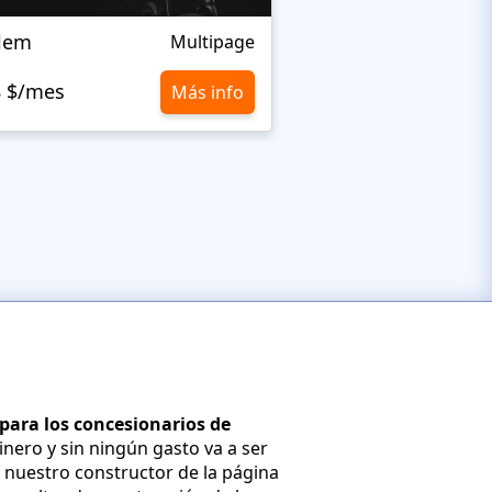
alem
Fraks
Multipage
8 $/mes
10,8 $/mes
Más info
 para los concesionarios de
nero y sin ningún gasto va a ser
 nuestro constructor de la página