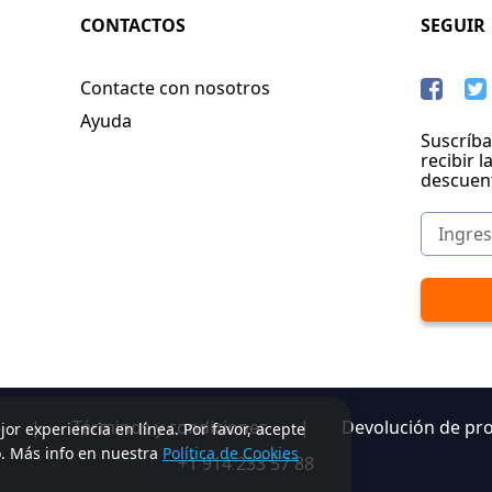
CONTACTOS
SEGUIR
Contacte con nosotros
Ayuda
Suscríba
recibir l
descuen
|
Términos y condiciones
|
Devolución de pr
jor experiencia en línea. Por favor, acepte
o. Más info en nuestra
Política de Cookies
+1 914 233 57 88