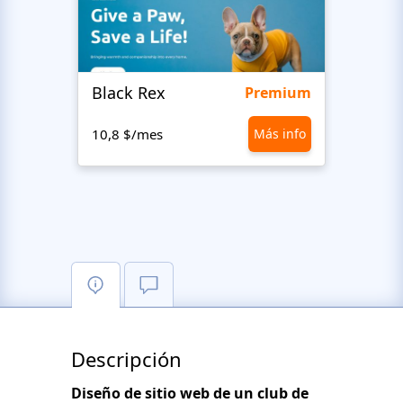
Black Rex
Premium
10,8 $/mes
Más info
10,8 
Descripción
Diseño de sitio web de un club de