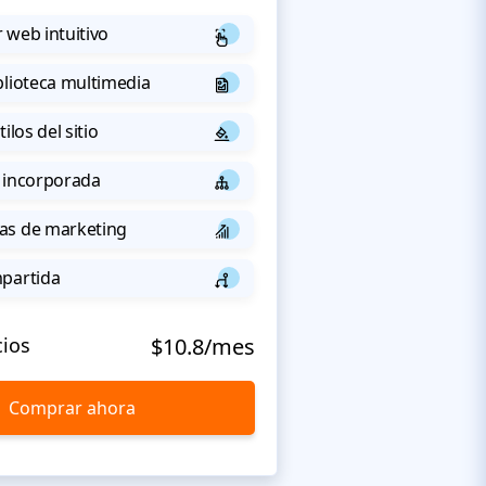
 web intuitivo
blioteca multimedia
ilos del sitio
 incorporada
as de marketing
mpartida
cios
$10.8/mes
Comprar ahora