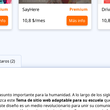
SayHere
Dri
mium
Premium
10,8 $/mes
10,
nfo
Más info
aros (2)
sunto importante para la humanidad. A lo largo de los sig
zca este
Tema de sitio web adaptable para su escuela
que
Este diseño es un medio revolucionario para unir su comuni