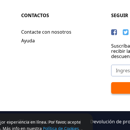
CONTACTOS
SEGUIR
Contacte con nosotros
Ayuda
Suscríba
recibir l
descuen
|
Términos y condiciones
|
Devolución de pr
jor experiencia en línea. Por favor, acepte
o. Más info en nuestra
Política de Cookies