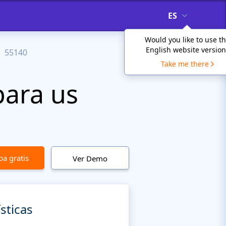
ES
Would you like to use t
English website version
55140
Take me there
para us
a gratis
Ver Demo
sticas