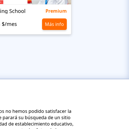
ving School
BusUp
Premium
8 $/mes
10,8 $/mes
Más info
los no hemos podido satisfacer la
 parará su búsqueda de un sitio
dad de establecimiento educativo,