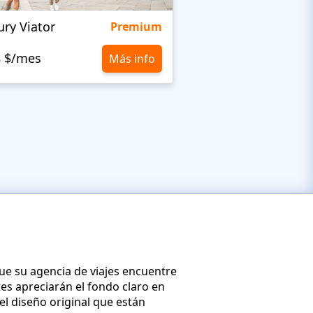
ury Viator
Viator
Premium
8 $/mes
10,8 $/mes
Más info
que su agencia de viajes encuentre
ntes apreciarán el fondo claro en
el diseño original que están