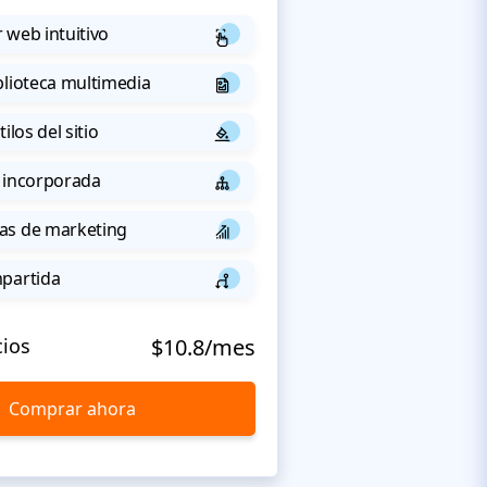
 web intuitivo
blioteca multimedia
ilos del sitio
 incorporada
as de marketing
mpartida
cios
$10.8/mes
Comprar ahora