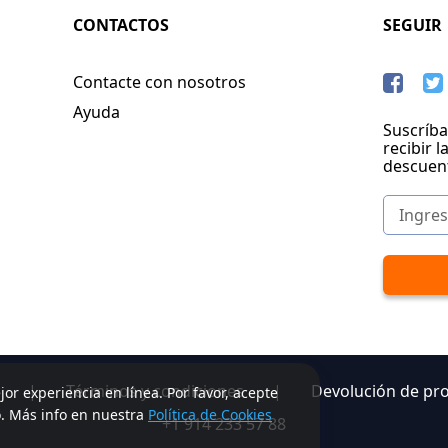
CONTACTOS
SEGUIR
Contacte con nosotros
Ayuda
Suscríba
recibir l
descuen
|
Términos y condiciones
|
Devolución de pr
jor experiencia en línea. Por favor, acepte
o. Más info en nuestra
Política de Cookies
+1 914 233 57 88