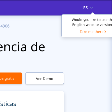
ES
Would you like to use t
English website version
54906
Take me there
encia de
a gratis
Ver Demo
sticas