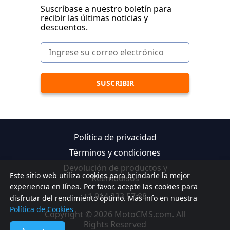
Suscríbase a nuestro boletín para
recibir las últimas noticias y
descuentos.
Política de privacidad
Términos y condiciones
Devolución de productos y
Este sitio web utiliza cookies para brindarle la mejor
Reembolsos
experiencia en línea. Por favor, acepte las cookies para
+1 914 233 57 88
disfrutar del rendimiento óptimo. Más info en nuestra
Política de Cookies
Copyright © 2026 MotoCMS.com. All
Rights Reserved