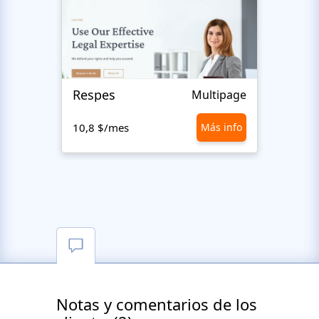
Respes
Righ
Multipage
10,8 $/mes
Más info
10,8 
Notas y comentarios de los