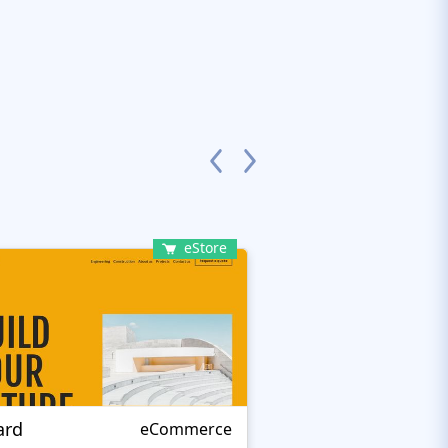
eStore
ard
Remo Smart
eCommerce