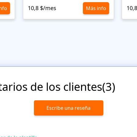
10,8 $/mes
10,
nfo
Más info
rios de los clientes(3)
Escribe una reseña