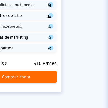
blioteca multimedia
ilos del sitio
 incorporada
as de marketing
mpartida
cios
$10.8/mes
Comprar ahora