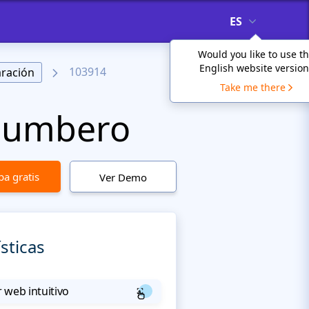
ES
Would you like to use t
English website version
103914
aración
Take me there
Plumbero
a gratis
Ver Demo
sticas
 web intuitivo