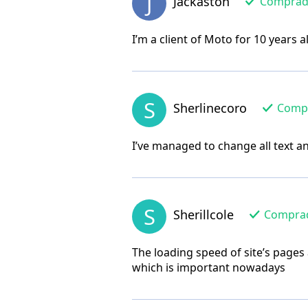
J
Jackaston
Comprador
I’m a client of Moto for 10 years 
S
Sherlinecoro
Compra
I’ve managed to change all text a
S
Sherillcole
Comprado
The loading speed of site’s pages 
which is important nowadays