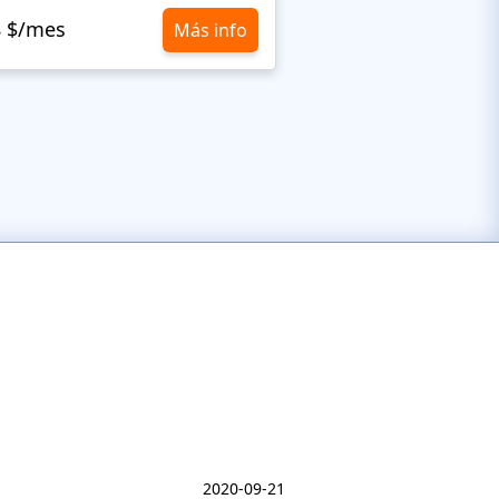
8 $/mes
10,8 $/mes
Más info
2020-09-21