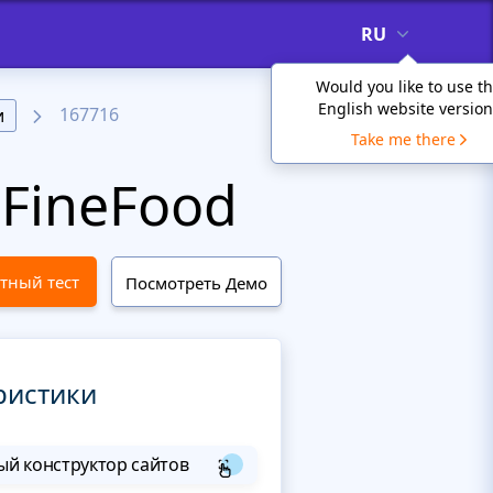
RU
Would you like to use t
English website version
167716
и
Take me there
FineFood
тный тест
Посмотреть Демо
ристики
й конструктор сайтов