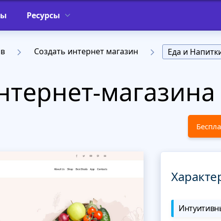
фы
Ресурсы
ов
Создать интернет магазин
Еда и Напитк
тернет-магазина 
Беспла
Характе
Интуитивны