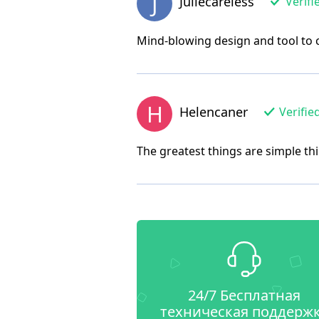
J
Juliecareless
Verifi
Mind-blowing design and tool to c
H
Helencaner
Verifie
The greatest things are simple t
24/7 Бесплатная
техническая поддерж