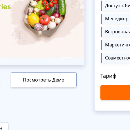
Доступ к б
Менеджер 
Встроенна
Маркетинг
Совместно
Тариф
Посмотреть Демо
н