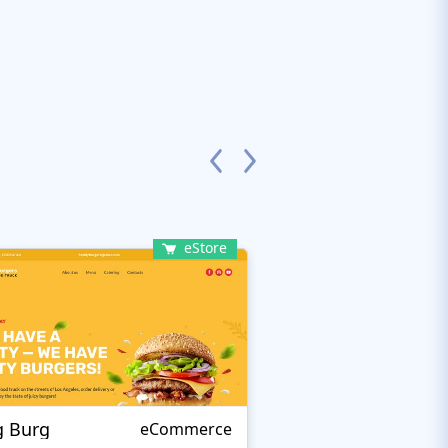
eStore
g Burg
BAKELEI
eCommerce