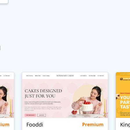
ы
Fooddi
Kin
mium
Premium