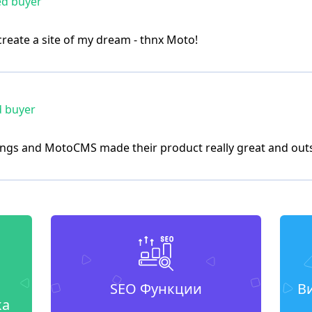
ed buyer
reate a site of my dream - thnx Moto!
d buyer
hings and MotoCMS made their product really great and out
SEO Функции
В
ка