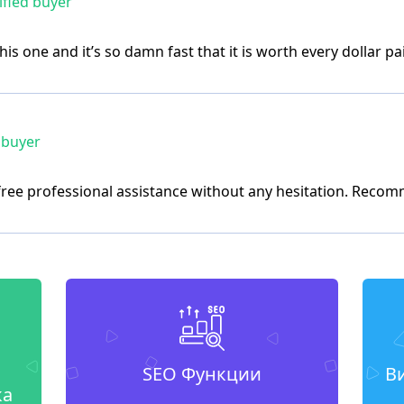
ified buyer
his one and it’s so damn fast that it is worth every dollar pa
 buyer
 free professional assistance without any hesitation. Reco
SEO Функции
В
ка