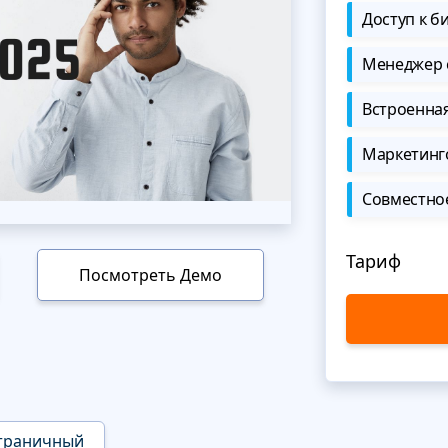
Доступ к б
Менеджер 
Встроенна
Маркетинг
Совместно
Тариф
Посмотреть Демо
траничный