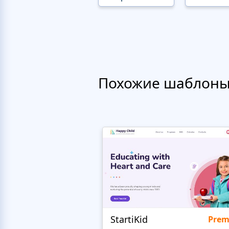
Похожие шаблон
StartiKid
Pre