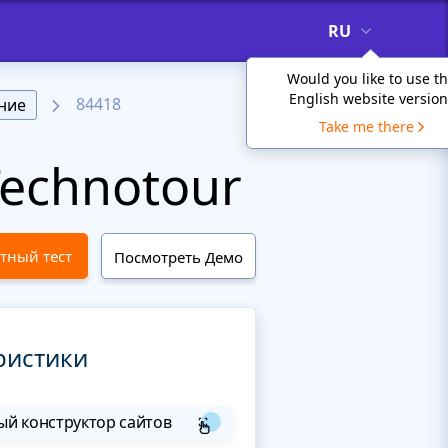
RU
Would you like to use t
English website version
84418
ние
Take me there
echnotour
тный тест
Посмотреть Демо
ристики
й конструктор сайтов