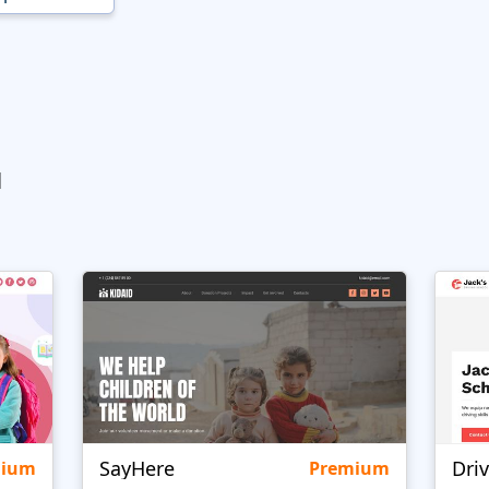
ы
SayHere
Dri
mium
Premium