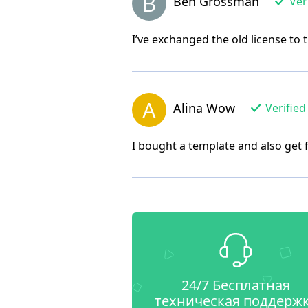
B
Ben Grossman
Ver
I’ve exchanged the old license to t
A
Alina Wow
Verified
I bought a template and also get
24/7 Бесплатная
техническая поддерж