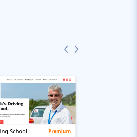
ving School
BusUp
Premium