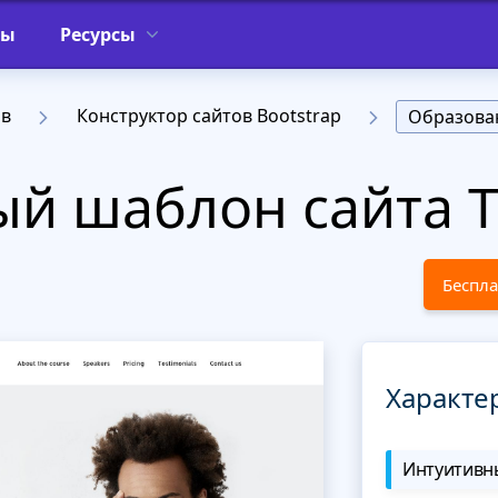
фы
Ресурсы
ов
Конструктор сайтов Bootstrap
Образова
й шаблон сайта T
Беспла
Характе
Интуитивны